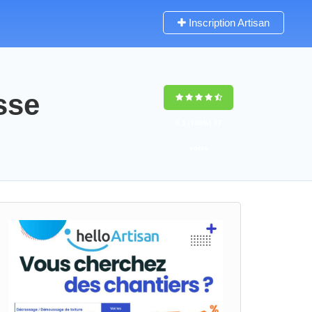
Inscription Artisan
sse
9,5
(100%)
37
votes