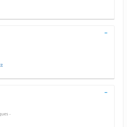
re
ques -