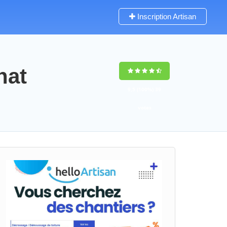
Inscription Artisan
nat
9,5
(100%)
39
votes