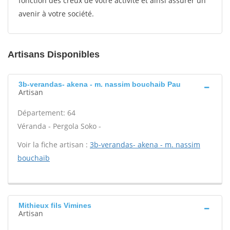
fonction des creux de votre activité et ainsi assurer un
avenir à votre société.
Artisans Disponibles
3b-verandas- akena - m. nassim bouchaib Pau
Artisan
Département: 64
Véranda - Pergola Soko -
Voir la fiche artisan :
3b-verandas- akena - m. nassim
bouchaib
Mithieux fils Vimines
Artisan