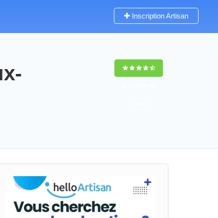
Inscription Artisan
ux-
9,5
(100%)
46
votes