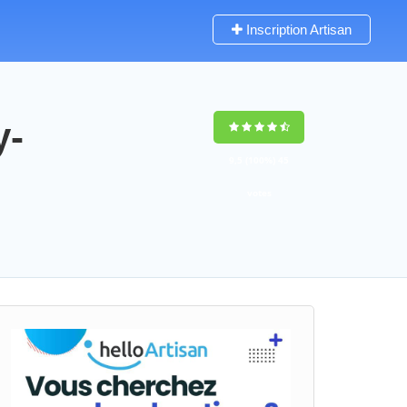
Inscription Artisan
y-
9,5
(100%)
45
votes