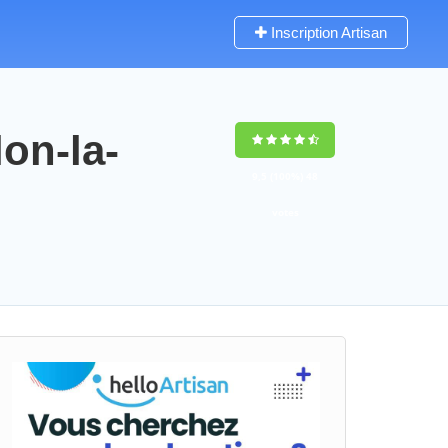
Inscription Artisan
on-la-
9,5
(100%)
48
votes