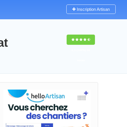
Inscription Artisan
at
9,5
(100%)
38
votes