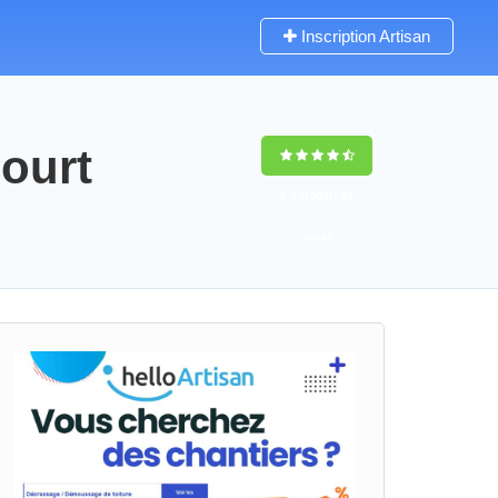
Inscription Artisan
ourt
9,5
(100%)
39
votes