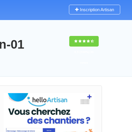
Inscription Artisan
n-01
9,5
(100%)
39
votes