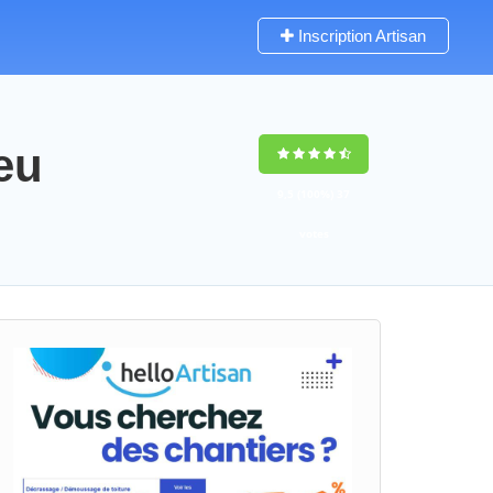
Inscription Artisan
eu
9,5
(100%)
37
votes