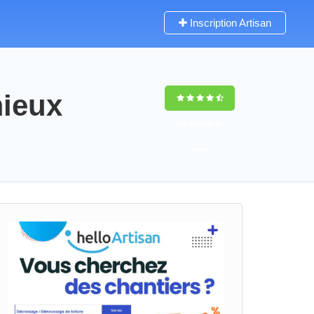
Inscription Artisan
mieux
9,5
(100%)
39
votes