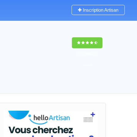
Inscription Artisan
9,5
(100%)
51
votes