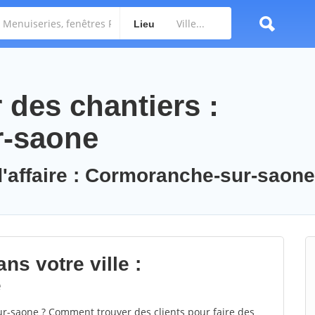
Lieu
des chantiers :
r-saone
d'affaire : Cormoranche-sur-saone
ns votre ville :
e
-saone ? Comment trouver des clients pour faire des