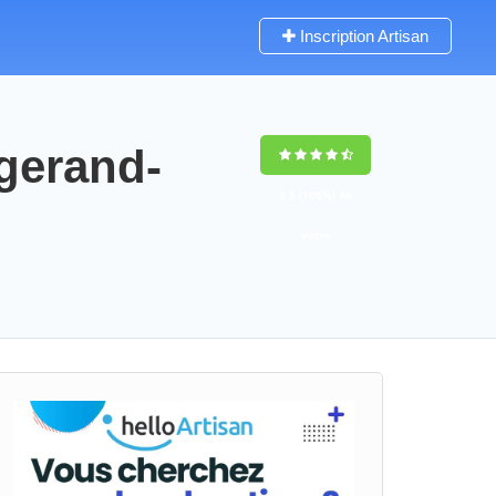
Inscription Artisan
gerand-
9,5
(100%)
49
votes