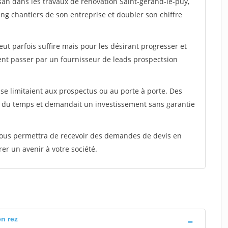
san dans les travaux de rénovation Saint-gerand-le-puy,
ing chantiers de son entreprise et doubler son chiffre
peut parfois suffire mais pour les désirant progresser et
ent passer par un fournisseur de leads prospectsion
e limitaient aux prospectus ou au porte à porte. Des
t du temps et demandait un investissement sans garantie
 vous permettra de recevoir des demandes de devis en
rer un avenir à votre société.
n rez