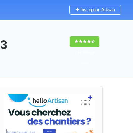
Inscription Artisan
03
9,5
(100%)
38
votes