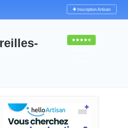
Inscription Artisan
eilles-
9,5
(100%)
46
votes