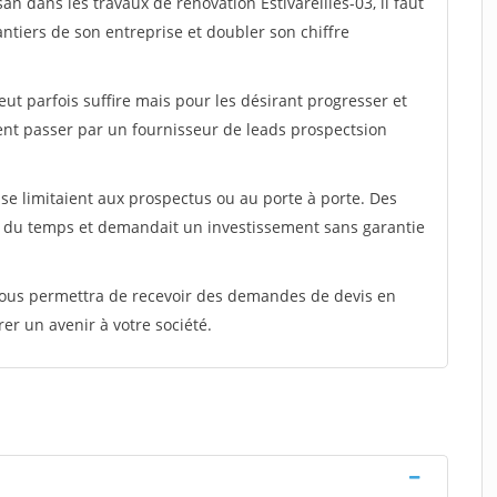
an dans les travaux de rénovation Estivareilles-03, il faut
ntiers de son entreprise et doubler son chiffre
peut parfois suffire mais pour les désirant progresser et
ent passer par un fournisseur de leads prospectsion
e limitaient aux prospectus ou au porte à porte. Des
t du temps et demandait un investissement sans garantie
 vous permettra de recevoir des demandes de devis en
rer un avenir à votre société.