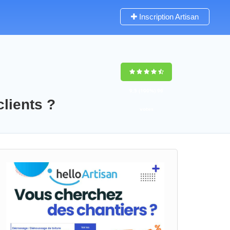
Inscription Artisan
9,5
(100%)
96
clients ?
votes