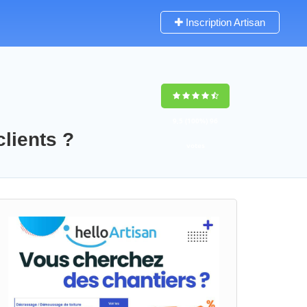
Inscription Artisan
9,5
(100%)
96
clients ?
votes