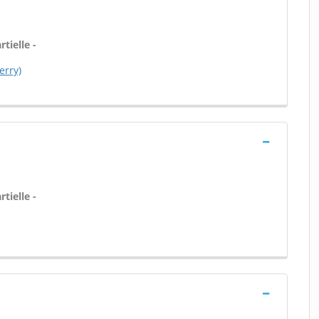
tielle -
erry)
tielle -