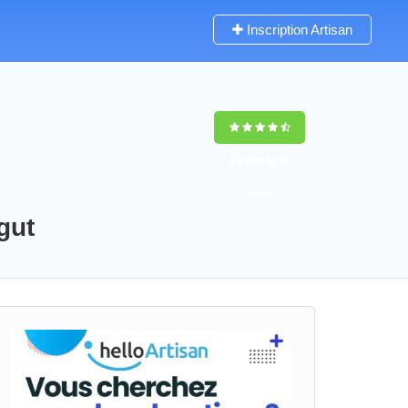
Inscription Artisan
9,5
(100%)
55
votes
gut