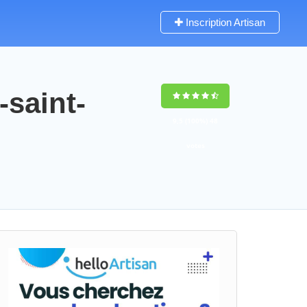
Inscription Artisan
saint-
9,5
(100%)
48
votes