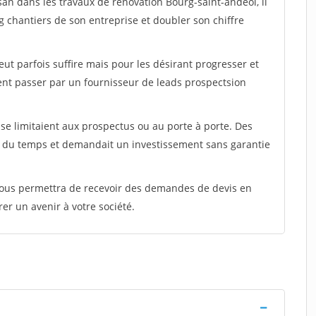
san dans les travaux de rénovation Bourg-saint-andeol, il
g chantiers de son entreprise et doubler son chiffre
peut parfois suffire mais pour les désirant progresser et
ent passer par un fournisseur de leads prospectsion
e limitaient aux prospectus ou au porte à porte. Des
t du temps et demandait un investissement sans garantie
 vous permettra de recevoir des demandes de devis en
rer un avenir à votre société.