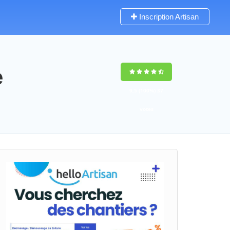
Inscription Artisan
e
9,5
(100%)
37
votes