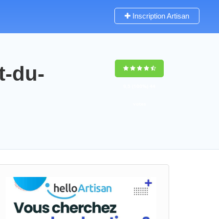
Inscription Artisan
t-du-
9,5
(100%)
44
votes