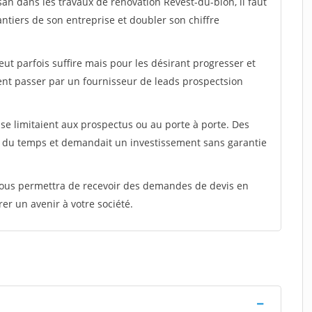
san dans les travaux de rénovation Revest-du-bion, il faut
ntiers de son entreprise et doubler son chiffre
peut parfois suffire mais pour les désirant progresser et
ent passer par un fournisseur de leads prospectsion
e limitaient aux prospectus ou au porte à porte. Des
t du temps et demandait un investissement sans garantie
 vous permettra de recevoir des demandes de devis en
rer un avenir à votre société.