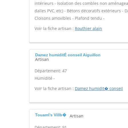
intérieurs - Isolation des combles non aménageable
dalles PVC, etc) - Bétons décoratifs extérieurs - D
Cloisons amovibles - Plafond tendu -
Voir la fiche artisan :
Routhier alain
Damez humiditÉ conseil Aiguillon
Artisan
Département: 47
Humidité -
Voir la fiche artisan :
Damez humidit� conseil
Touam\'s Villb�
Artisan
Département: 91