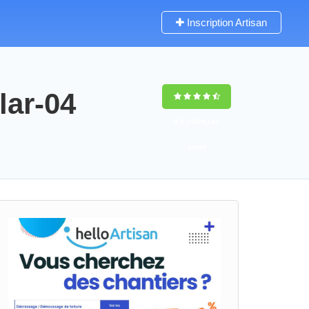
Inscription Artisan
lar-04
9,5
(100%)
41
votes