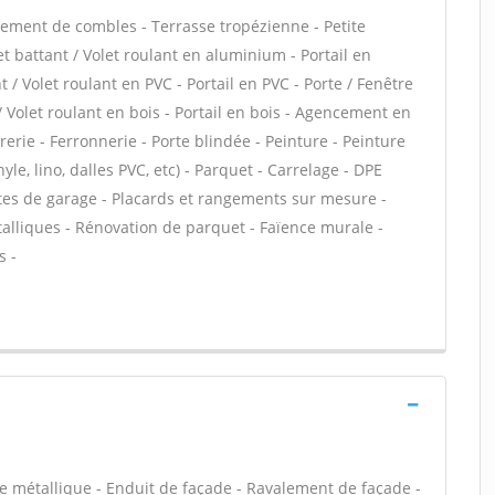
ment de combles - Terrasse tropézienne - Petite
t battant / Volet roulant en aluminium - Portail en
 / Volet roulant en PVC - Portail en PVC - Porte / Fenêtre
 / Volet roulant en bois - Portail en bois - Agencement en
urerie - Ferronnerie - Porte blindée - Peinture - Peinture
nyle, lino, dalles PVC, etc) - Parquet - Carrelage - DPE
tes de garage - Placards et rangements sur mesure -
talliques - Rénovation de parquet - Faïence murale -
s -
e métallique - Enduit de façade - Ravalement de façade -