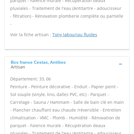
parquet - Faïence murale - Récupération deaux
pluviales - Traitement de l'eau (Antitartre - adoucisseur
- filtration) - Rénovation plomberie complète ou partielle
-
Voir la fiche artisan :
Tony labouriau fluides
Bcs france Cestas, Antibes
Artisan
Département: 33, 06
Peinture - Peinture décorative - Enduit - Papier peint -
Sol souple (vinyle, lino, dalles PVC, etc) - Parquet -
Carrelage - Sauna / Hammam - Salle de bain clé en main
- Plancher chauffant eau chaude /réversible - Entretien
climatisation - VMC - Plomb - Humidité - Rénovation de
parquet - Faïence murale - Récupération deaux
pluviales - Traitement de l'eau (Antitartre - adoucisseur