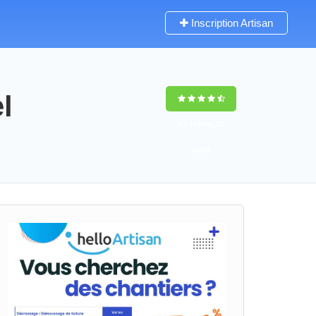
Inscription Artisan
l
9,5
(100%)
37
votes