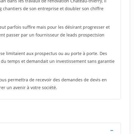
san dans les travaux de rénovation Chateau-thierry, il
g chantiers de son entreprise et doubler son chiffre
peut parfois suffire mais pour les désirant progresser et
ent passer par un fournisseur de leads prospectsion
e limitaient aux prospectus ou au porte à porte. Des
t du temps et demandait un investissement sans garantie
 vous permettra de recevoir des demandes de devis en
rer un avenir à votre société.