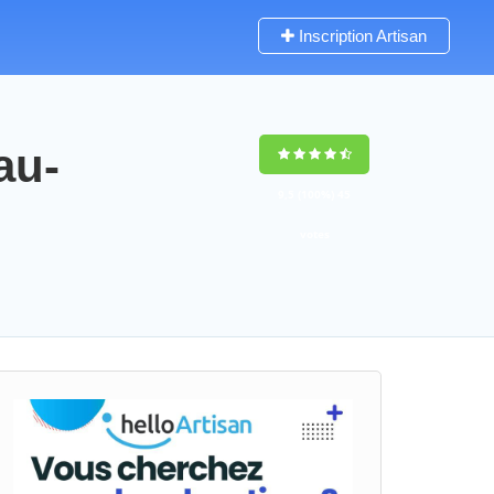
Inscription Artisan
au-
9,5
(100%)
45
votes