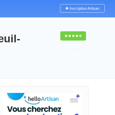
Inscription Artisan
uil-
9,5
(100%)
49
votes