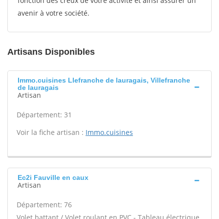
fonction des creux de votre activité et ainsi assurer un
avenir à votre société.
Artisans Disponibles
Immo.cuisines Llefranche de lauragais, Villefranche
de lauragais
Artisan
Département: 31
Voir la fiche artisan :
Immo.cuisines
Ec2i Fauville en caux
Artisan
Département: 76
Volet battant / Volet roulant en PVC - Tableau électrique