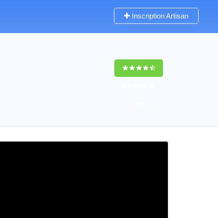
Inscription Artisan
9,5
(100%)
35
votes