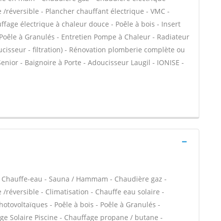
/réversible - Plancher chauffant électrique - VMC -
fage électrique à chaleur douce - Poêle à bois - Insert
oêle à Granulés - Entretien Pompe à Chaleur - Radiateur
oucisseur - filtration) - Rénovation plomberie complète ou
Senior - Baignoire à Porte - Adoucisseur Laugil - IONISE -
 / Chauffe-eau - Sauna / Hammam - Chaudière gaz -
réversible - Climatisation - Chauffe eau solaire -
otovoltaïques - Poêle à bois - Poêle à Granulés -
fage Solaire Piscine - Chauffage propane / butane -