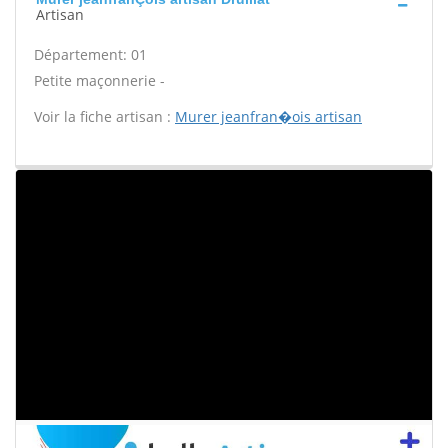
Artisan
Département: 01
Petite maçonnerie -
Voir la fiche artisan :
Murer jeanfran�ois artisan