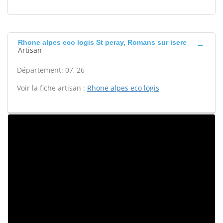
Rhone alpes eco logis St peray, Romans sur isere
Artisan
Département: 07, 26
Voir la fiche artisan :
Rhone alpes eco logis