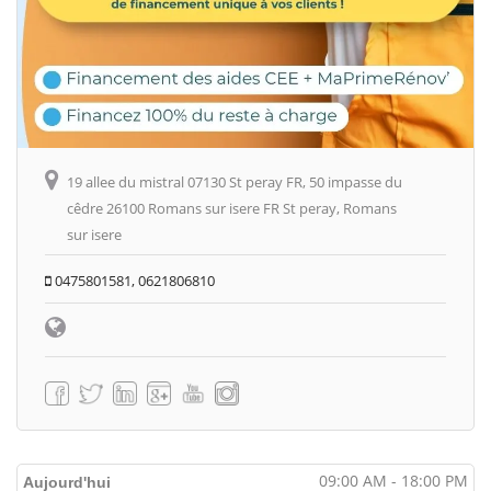
19 allee du mistral 07130 St peray FR, 50 impasse du
cêdre 26100 Romans sur isere FR St peray, Romans
sur isere
0475801581, 0621806810
09:00 AM - 18:00 PM
Aujourd'hui