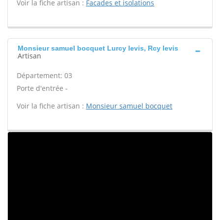
Voir la fiche artisan :
Facades et isolations
Monsieur samuel bocquet Lurcy levis, Rcy levis
Artisan
Département: 03
Porte d'entrée -
Voir la fiche artisan :
Monsieur samuel bocquet