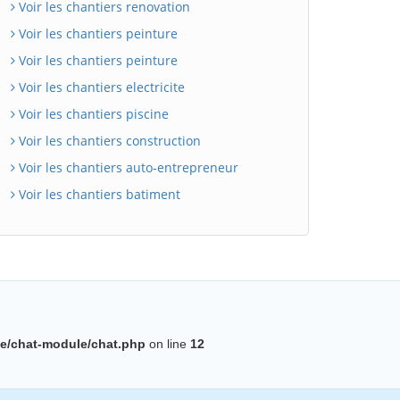
Voir les chantiers renovation
Voir les chantiers peinture
Voir les chantiers peinture
Voir les chantiers electricite
Voir les chantiers piscine
Voir les chantiers construction
Voir les chantiers auto-entrepreneur
BatiWebPro
Voir les chantiers batiment
B
Assistant en ligne
B
e/chat-module/chat.php
on line
12
BatiWebPro