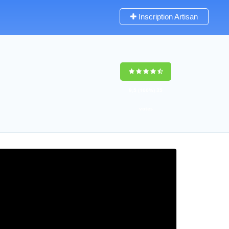
Inscription Artisan
9,5
(100%)
35
votes