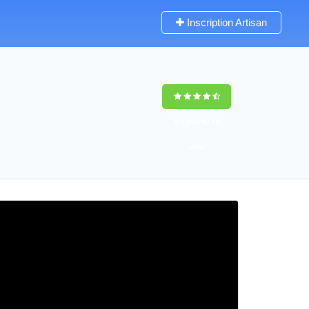
Inscription Artisan
9,5
(100%)
35
votes