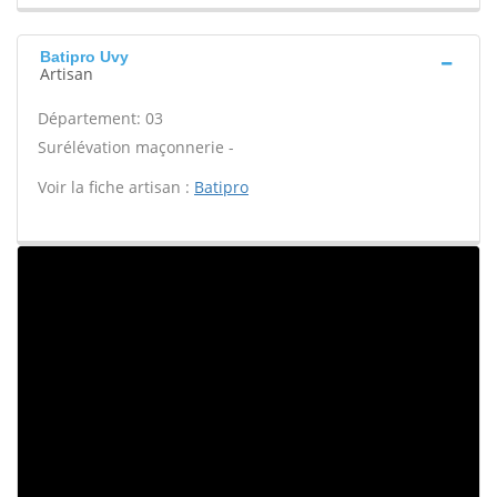
Batipro Uvy
Artisan
Département: 03
Surélévation maçonnerie -
Voir la fiche artisan :
Batipro