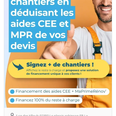
1 sq des tilleuls 92350 Le plessis robinson FR Le